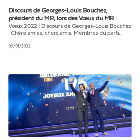
de
Discours de Georges-Louis Bouchez,
Georges-
président du MR, lors des Vœux du MR
Louis
Vœux 2022 | Discours de Georges-Louis Bouchez
Bouchez,
Chère amies, chers amis, Membres du parti…
président
du
09/01/2022
MR,
lors
des
Vœux
du
MR
Discours