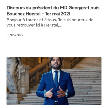
du
Discours du président du MR Georges-Louis
président
Bouchez Herstal – 1er mai 2021
du
Bonjour à toutes et à tous, Je suis heureux de
MR
vous retrouver ici à Herstal,…
Georges-
Louis
01/05/2022
Bouchez
Herstal
–
1er
mai
2021
Discours