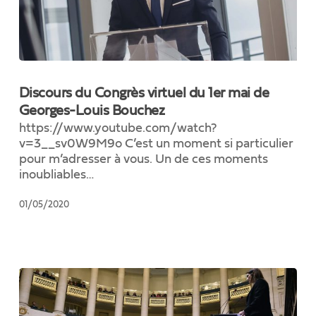
Discours
du
Discours du Congrès virtuel du 1er mai de
Congrès
Georges-Louis Bouchez
virtuel
https://www.youtube.com/watch?
du
v=3__sv0W9M9o C’est un moment si particulier
1er
pour m’adresser à vous. Un de ces moments
mai
inoubliables…
de
Georges-
01/05/2020
Louis
Bouchez