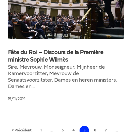
Fête
du
Fête du Roi – Discours de la Première
Roi
ministre Sophie Wilmès
–
Sire, Mevrouw, Monseigneur, Mijnheer de
Discours
Kamervoorzitter, Mevrouw de
de
Senaatsvoorzitster, Dames en heren ministers,
la
Dames en…
Première
ministre
15/11/2019
Sophie
Wilmès
« Précédent
1
…
3
4
5
6
7
…