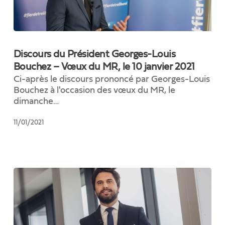
Discours
du
Discours du Président Georges-Louis
Président
Bouchez – Vœux du MR, le 10 janvier 2021
Georges-
Ci-après le discours prononcé par Georges-Louis
Louis
Bouchez à l'occasion des vœux du MR, le
Bouchez
dimanche…
–
Vœux
11/01/2021
du
MR,
le
10
janvier
2021