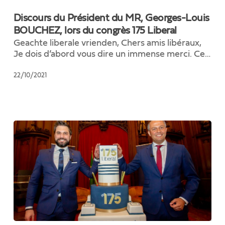
du
Discours du Président du MR, Georges-Louis
Président
BOUCHEZ, lors du congrès 175 Liberal
du
Geachte liberale vrienden, Chers amis libéraux,
MR,
Je dois d’abord vous dire un immense merci. Ce…
Georges-
Louis
22/10/2021
BOUCHEZ,
lors
du
congrès
175
Liberal