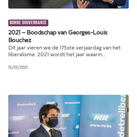
2021
–
BONNE GOUVERNANCE
Boodschap
van
2021 – Boodschap van Georges-Louis
Georges-
Bouchez
Louis
Dit jaar vieren we de 175ste verjaardag van het
Bouchez
liberalisme. 2021 wordt het jaar waarin…
15/01/2021