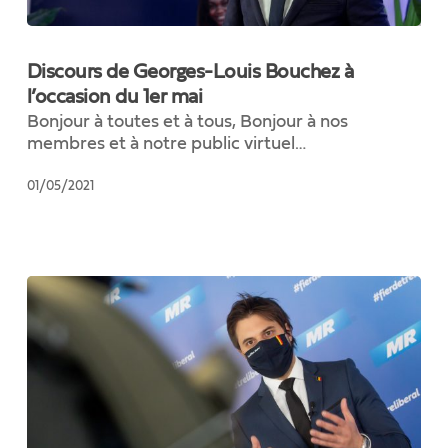
Discours
de
Discours de Georges-Louis Bouchez à
Georges-
l’occasion du 1er mai
Louis
Bonjour à toutes et à tous, Bonjour à nos
Bouchez
membres et à notre public virtuel…
à
l’occasion
01/05/2021
du
1er
mai