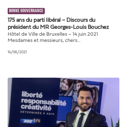
175
ans
BONNE GOUVERNANCE
du
parti
175 ans du parti libéral – Discours du
libéral
président du MR Georges-Louis Bouchez
–
Hôtel de Ville de Bruxelles – 14 juin 2021
Discours
Mesdames et messieurs, chers…
du
président
14/06/2021
du
MR
Georges-
Louis
Bouchez