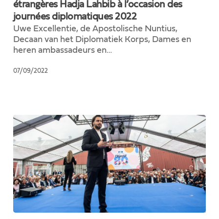
étrangères Hadja Lahbib à l’occasion des
Ministre
journées diplomatiques 2022
des
Affaires
Uwe Excellentie, de Apostolische Nuntius,
étrangères
Decaan van het Diplomatiek Korps, Dames en
Hadja
heren ambassadeurs en…
Lahbib
à
07/09/2022
l’occasion
des
journées
diplomatiques
2022
Discours