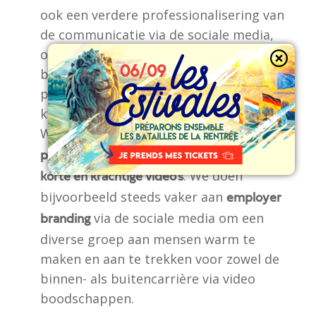
ook een verdere professionalisering van
de communicatie via de sociale media,
ook via communicatie gericht naar
bepaalde doelgroepen (jongeren,
professionals, pers, etc.).. Kwantiteit en
kwaliteit gaan dus hand in hand.
We bereiken een
steeds diverser en jonger
publiek bijvoorbeeld door meer gebruik van
. We doen
korte en krachtige video’s
bijvoorbeeld steeds vaker aan
employer
via de sociale media om een
branding
diverse groep aan mensen warm te
maken en aan te trekken voor zowel de
binnen- als buitencarrière via video
boodschappen.