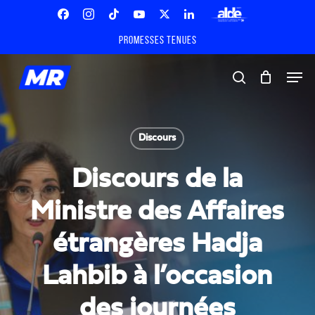
Skip
Menu
to
Facebook
Instagram
Tiktok
Youtube
X
Linkedin
ALDE
main
Promesses tenues
Twitter
content
Men
search
Discours
Discours de la
Ministre des Affaires
étrangères Hadja
Lahbib à l’occasion
des journées