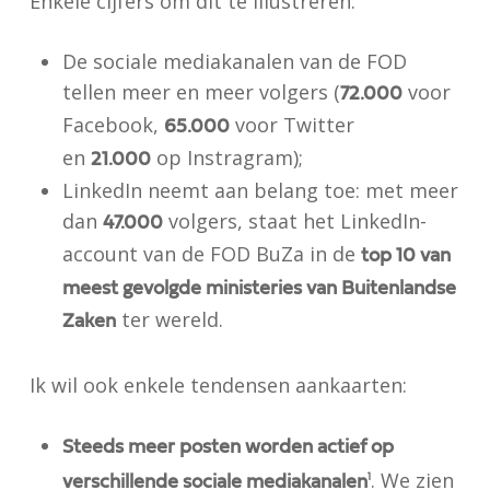
Enkele cijfers om dit te illustreren:
De sociale mediakanalen van de FOD
tellen meer en meer volgers (
voor
72.000
Facebook,
voor Twitter
65.000
en
op Instragram);
21.000
LinkedIn neemt aan belang toe: met meer
dan
volgers, staat het LinkedIn-
47.000
account van de FOD BuZa in de
top 10 van
meest gevolgde ministeries van Buitenlandse
ter wereld.
Zaken
Ik wil ook enkele tendensen aankaarten:
Steeds meer posten worden actief op
. We zien
verschillende sociale mediakanalen
1