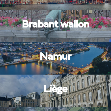
Brabant wallon
Namur
Liège