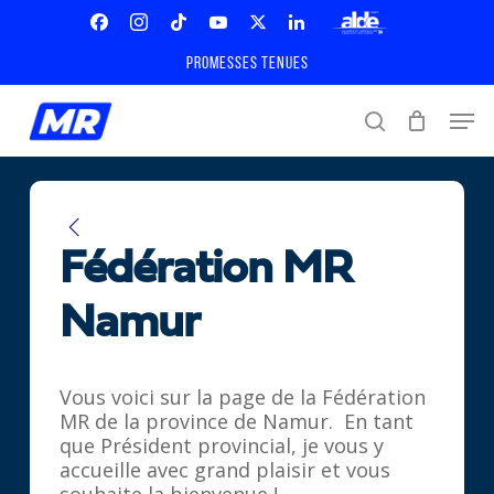
Skip
Menu
to
Facebook
Instagram
Tiktok
Youtube
X
Linkedin
ALDE
main
Promesses tenues
Twitter
content
Men
search
Fédération MR
Namur
Vous voici sur la page de la Fédération
MR de la province de Namur. En tant
que Président provincial, je vous y
accueille avec grand plaisir et vous