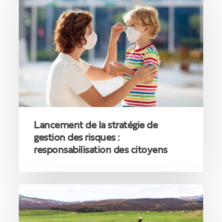
de
septembre
la
stratégie
de
gestion
des
risques
:
responsabilisation
des
citoyens
Lancement de la stratégie de
gestion des risques :
responsabilisation des citoyens
Abattre
les
animaux