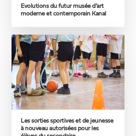
Evolutions du futur musée d’art
moderne et contemporain Kanal
Les
sorties
sportives
et
de
jeunesse
à
nouveau
autorisées
pour
les
élèves
du
Les sorties sportives et de jeunesse
secondaire
à nouveau autorisées pour les