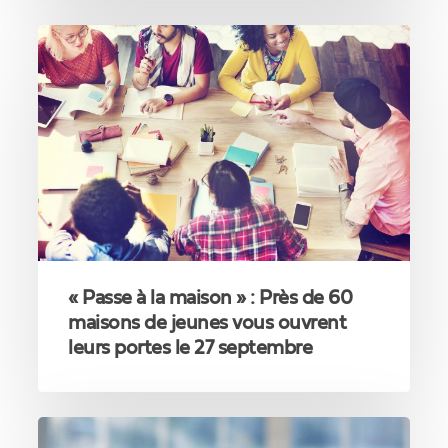
«
Passe
à
la
maison
»
:
Près
de
60
maisons
de
« Passe à la maison » : Près de 60
jeunes
vous
maisons de jeunes vous ouvrent
ouvrent
leurs portes le 27 septembre
leurs
portes
le
Lancement
27