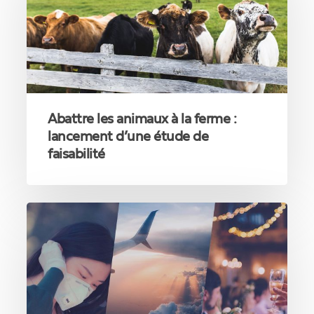
à
la
ferme
:
lancement
d’une
étude
de
Abattre les animaux à la ferme :
faisabilité
lancement d’une étude de
faisabilité
CNS
:
nouvelles
règles
afin
de
mieux