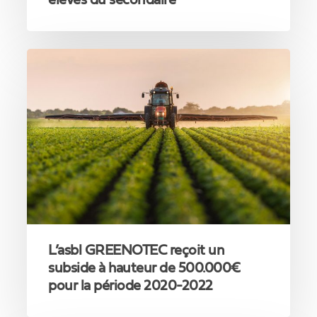
élèves du secondaire
L’asbl
GREENOTEC
reçoit
un
subside
à
hauteur
de
500.000€
pour
la
période
2020-
L’asbl GREENOTEC reçoit un
2022
subside à hauteur de 500.000€
pour la période 2020-2022