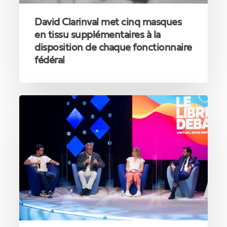
de
chaque
David Clarinval met cinq masques
fonctionnaire
en tissu supplémentaires à la
fédéral
disposition de chaque fonctionnaire
fédéral
Le
Libre
Débat,
premier
grand
débat
virtuel
jamais
organisé
auparavant
en
Belgique