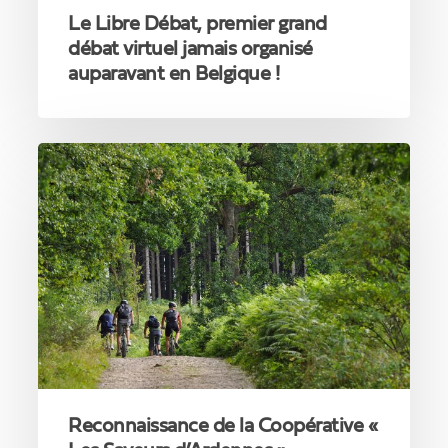
!
Le Libre Débat, premier grand
débat virtuel jamais organisé
auparavant en Belgique !
Reconnaissance
de
la
Coopérative
«
Les
Saveurs
d’Ardennes
»
d’Erneuville
(Tenneville)
Reconnaissance de la Coopérative «