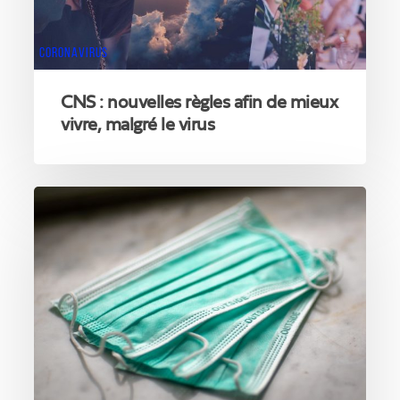
vivre,
malgré
le
CORONAVIRUS
virus
CNS : nouvelles règles afin de mieux
vivre, malgré le virus
David
Clarinval
met
cinq
masques
en
tissu
supplémentaires
à
la
disposition