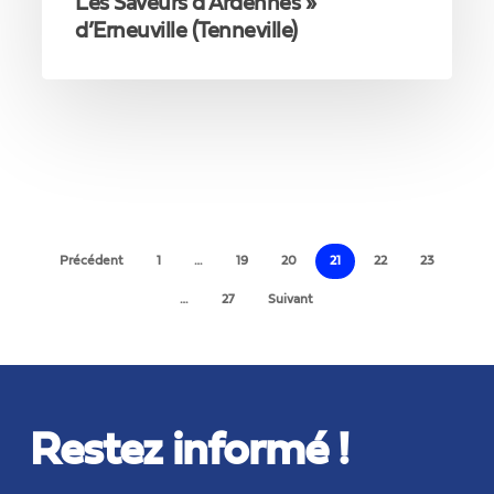
Les Saveurs d’Ardennes »
d’Erneuville (Tenneville)
Précédent
1
…
19
20
21
22
23
…
27
Suivant
Restez informé !