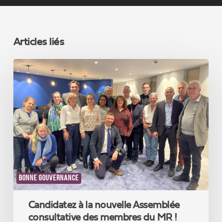
Articles liés
Candidatez
à
la
nouvelle
Assemblée
consultative
des
membres
du
MR
!
BONNE GOUVERNANCE
Candidatez à la nouvelle Assemblée
consultative des membres du MR !