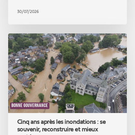
30/07/2026
Cinq
ans
après
les
inondations
:
se
souvenir,
reconstruire
et
mieux
BONNE GOUVERNANCE
protéger
Cinq ans après les inondations : se
souvenir, reconstruire et mieux