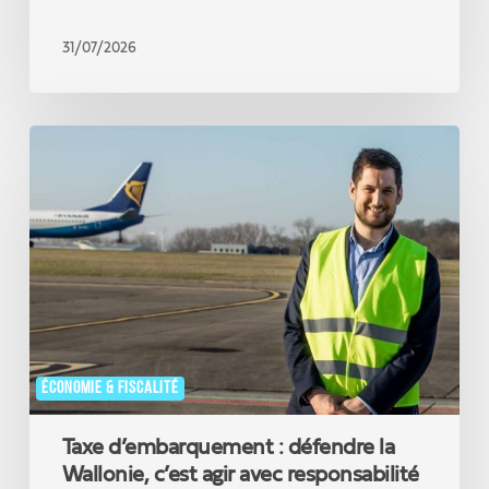
31/07/2026
Taxe
d’embarquement
:
défendre
la
Wallonie,
c’est
agir
avec
responsabilité
ÉCONOMIE & FISCALITÉ
Taxe d’embarquement : défendre la
Wallonie, c’est agir avec responsabilité