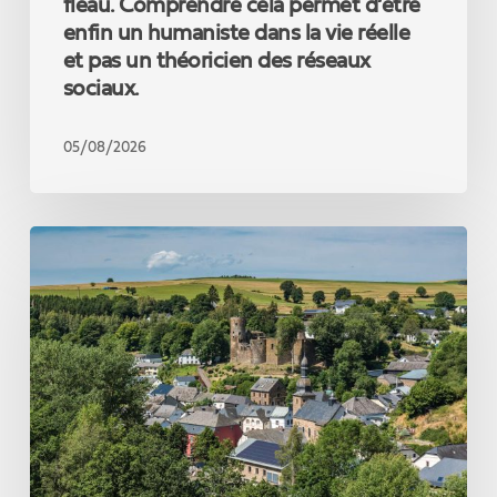
humaniste
fléau. Comprendre cela permet d’être
dans
enfin un humaniste dans la vie réelle
la
et pas un théoricien des réseaux
vie
sociaux.
réelle
et
pas
05/08/2026
un
théoricien
des
Un
réseaux
nouveau
sociaux.
record
touristique
qui
confirme
la
force
de
notre
coopération