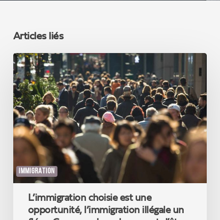
Articles liés
L’immigration
choisie
est
une
opportunité,
l’immigration
illégale
un
fléau.
Comprendre
cela
IMMIGRATION
permet
d’être
L’immigration choisie est une
enfin
un
opportunité, l’immigration illégale un