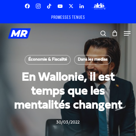
Skip
Menu
to
Facebook
Instagram
Tiktok
Youtube
X
Linkedin
ALDE
main
Promesses tenues
Twitter
content
Men
search
Économie & Fiscalité
Dans les medias
En Wallonie, il est
temps que les
mentalités changent
30/03/2022