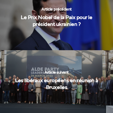
Article précédent
Le Prix Nobel de la Paix pour le
président ukrainien ?
Article suivant
Les libéraux européens en réunion à
Bruxelles