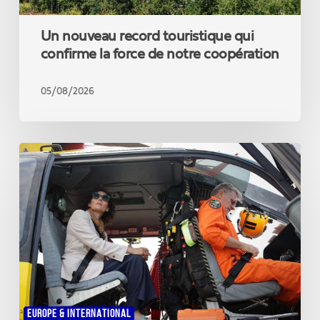
Un nouveau record touristique qui
confirme la force de notre coopération
05/08/2026
La
Commissaire
Hadja
Lahbib
en
Gironde
pour
témoigner
de
la
solidarité
EUROPE & INTERNATIONAL