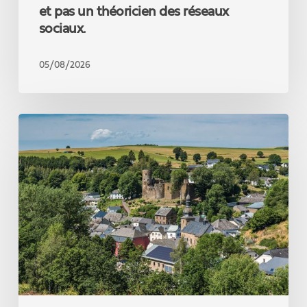
la
et pas un théoricien des réseaux
vie
sociaux.
réelle
et
pas
05/08/2026
un
théoricien
des
Un
réseaux
nouveau
sociaux.
record
touristique
qui
confirme
la
force
de
notre
coopération