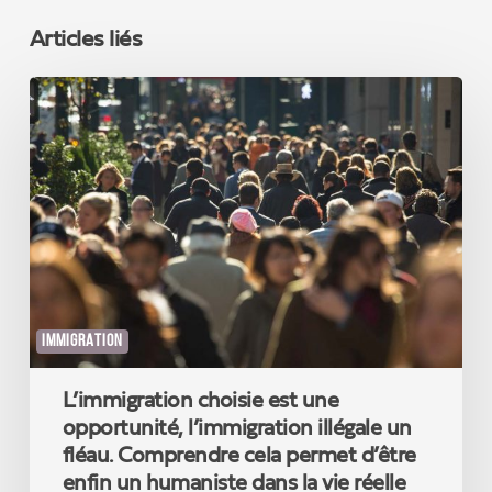
Articles liés
L’immigration
choisie
est
une
opportunité,
l’immigration
illégale
un
fléau.
Comprendre
cela
IMMIGRATION
permet
d’être
L’immigration choisie est une
enfin
un
opportunité, l’immigration illégale un
humaniste
fléau. Comprendre cela permet d’être
dans
enfin un humaniste dans la vie réelle