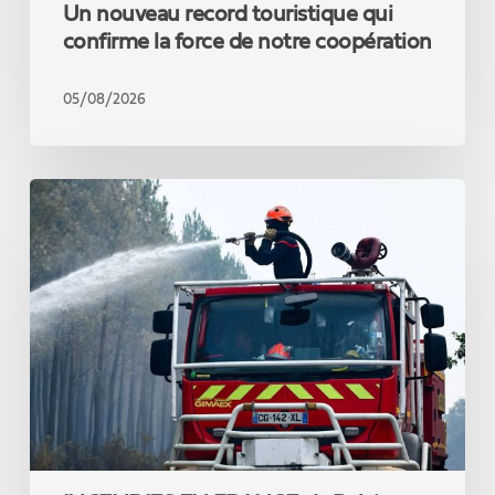
Un nouveau record touristique qui
confirme la force de notre coopération
05/08/2026
INCENDIES
EN
FRANCE
:
la
Belgique
renforce
son
offre
de
soutien
en
matériel