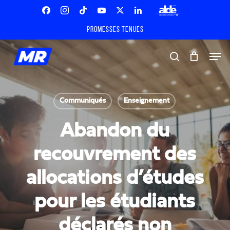
Skip
Menu
to
Facebook
Instagram
Tiktok
Youtube
X
Linkedin
ALDE
main
Promesses tenues
Twitter
content
Men
search
Communiqués
Enseignement
Abandon du
recouvrement des
allocations d’études
pour les étudiants
déclarés non