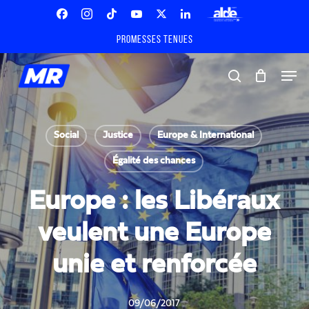
Skip
Menu
to
Facebook
Instagram
Tiktok
Youtube
X
Linkedin
ALDE
main
Promesses tenues
Twitter
content
Men
search
Social
Justice
Europe & International
Égalité des chances
Europe : les Libéraux
veulent une Europe
unie et renforcée
09/06/2017