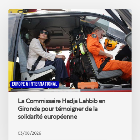
La
Commissaire
Hadja
Lahbib
en
Gironde
pour
témoigner
de
la
solidarité
EUROPE & INTERNATIONAL
européenne
La Commissaire Hadja Lahbib en
Gironde pour témoigner de la
solidarité européenne
03/08/2026