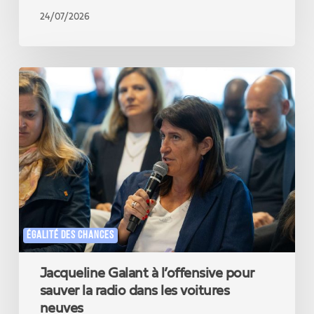
»
24/07/2026
Jacqueline
Galant
à
l’offensive
pour
sauver
la
radio
dans
les
voitures
ÉGALITÉ DES CHANCES
neuves
Jacqueline Galant à l’offensive pour
sauver la radio dans les voitures
neuves