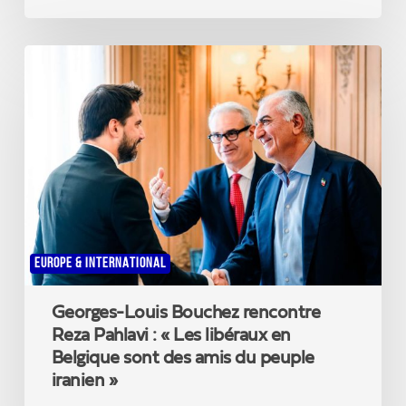
Georges-
Louis
Bouchez
rencontre
Reza
Pahlavi
:
«
Les
libéraux
en
EUROPE & INTERNATIONAL
Belgique
sont
Georges-Louis Bouchez rencontre
des
amis
Reza Pahlavi : « Les libéraux en
du
Belgique sont des amis du peuple
peuple
iranien »
iranien