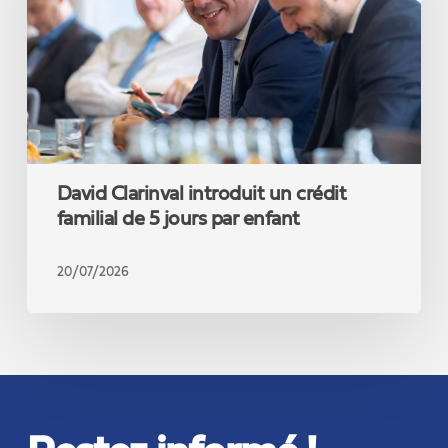
familial
de
5
jours
par
enfant
David Clarinval introduit un crédit
familial de 5 jours par enfant
20/07/2026