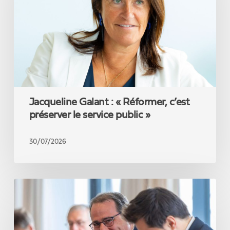
Réformer,
c’est
préserver
le
service
public
»
Jacqueline Galant : « Réformer, c’est
préserver le service public »
30/07/2026
David
Clarinval
introduit
un
crédit