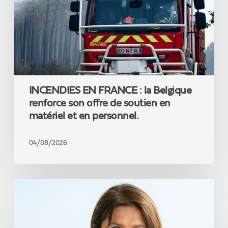
Belgique
renforce
son
offre
de
soutien
en
matériel
INCENDIES EN FRANCE : la Belgique
et
en
renforce son offre de soutien en
personnel.
matériel et en personnel.
04/08/2026
Jacqueline
Galant
:
«