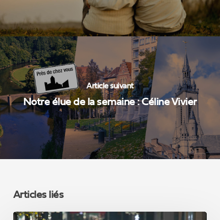
Article suivant
Notre élue de la semaine : Céline Vivier
Articles liés
L’immigration