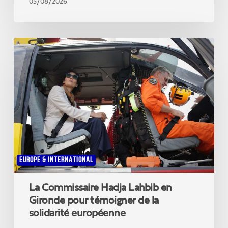
05/08/2026
La
Commissaire
Hadja
Lahbib
en
Gironde
pour
témoigner
de
la
solidarité
EUROPE & INTERNATIONAL
européenne
La Commissaire Hadja Lahbib en
Gironde pour témoigner de la
solidarité européenne