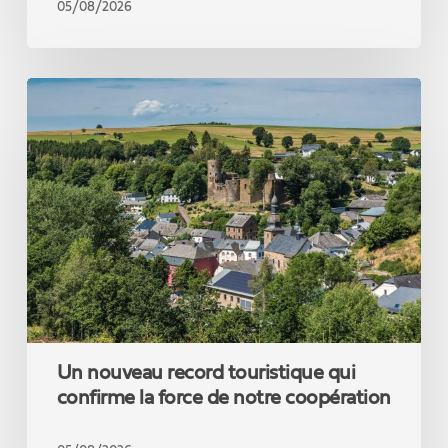
pas
05/08/2026
un
théoricien
des
Un
réseaux
nouveau
sociaux.
record
touristique
qui
confirme
la
force
de
notre
coopération
Un nouveau record touristique qui
confirme la force de notre coopération