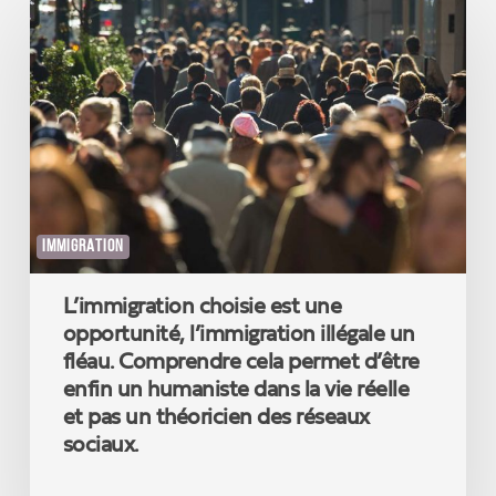
choisie
est
une
opportunité,
l’immigration
illégale
un
fléau.
Comprendre
cela
IMMIGRATION
permet
d’être
L’immigration choisie est une
enfin
un
opportunité, l’immigration illégale un
humaniste
fléau. Comprendre cela permet d’être
dans
enfin un humaniste dans la vie réelle
la
et pas un théoricien des réseaux
vie
sociaux.
réelle
et