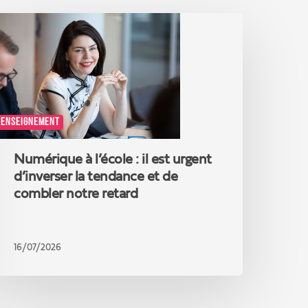
umérique
’école
st
rgent
ENSEIGNEMENT
’inverser
a
endance
Numérique à l’école : il est urgent
t
d’inverser la tendance et de
e
combler notre retard
ombler
otre
etard
16/07/2026