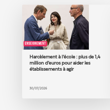
Harcèlement
à
l’école
:
plus
de
1,4
ENSEIGNEMENT
million
d’euros
pour
Harcèlement à l’école : plus de 1,4
aider
million d’euros pour aider les
les
établissements à agir
établissements
à
agir
30/07/2026