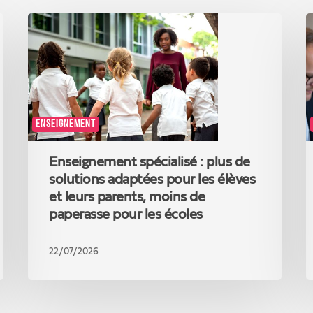
Enseignement
N
spécialisé
à
:
l
plus
:
de
il
solutions
e
adaptées
u
ENSEIGNEMENT
pour
d
les
l
élèves
t
Enseignement spécialisé : plus de
et
e
solutions adaptées pour les élèves
leurs
d
et leurs parents, moins de
parents,
c
paperasse pour les écoles
moins
n
de
r
paperasse
22/07/2026
pour
les
écoles