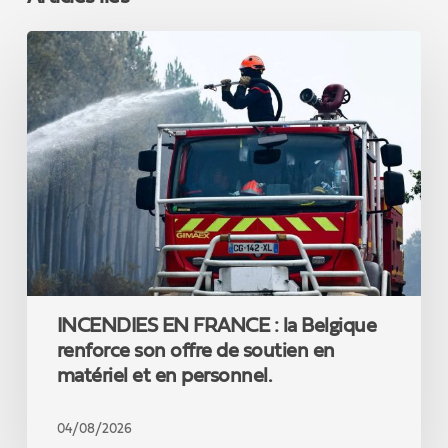
INCENDIES
EN
FRANCE
:
la
Belgique
renforce
son
offre
de
soutien
en
matériel
INCENDIES EN FRANCE : la Belgique
et
en
renforce son offre de soutien en
personnel.
matériel et en personnel.
04/08/2026