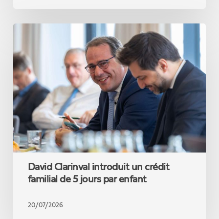
David
Clarinval
introduit
un
crédit
familial
de
5
jours
par
enfant
David Clarinval introduit un crédit
familial de 5 jours par enfant
20/07/2026