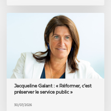
Jacqueline
Galant
:
«
Réformer,
c’est
préserver
le
service
public
»
Jacqueline Galant : « Réformer, c’est
préserver le service public »
30/07/2026