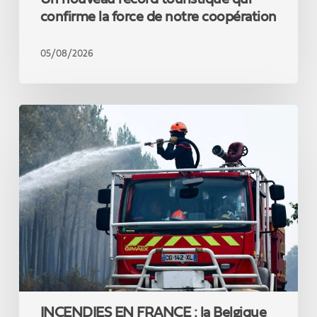
confirme la force de notre coopération
05/08/2026
INCENDIES
EN
FRANCE
:
la
Belgique
renforce
son
offre
de
soutien
en
matériel
INCENDIES EN FRANCE : la Belgique
et