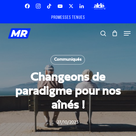
Skip
Menu
to
Facebook
Instagram
Tiktok
Youtube
X
Linkedin
ALDE
main
Promesses tenues
Twitter
content
Men
search
Communiqués
Changeons de
paradigme pour nos
aînés !
27/10/2023