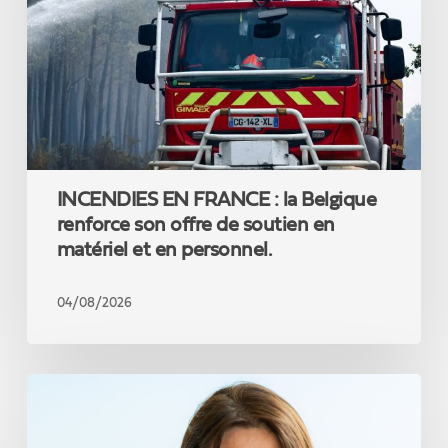
la
Belgique
renforce
son
offre
de
soutien
en
matériel
INCENDIES EN FRANCE : la Belgique
et
en
renforce son offre de soutien en
personnel.
matériel et en personnel.
04/08/2026
Jacqueline
Galant
: