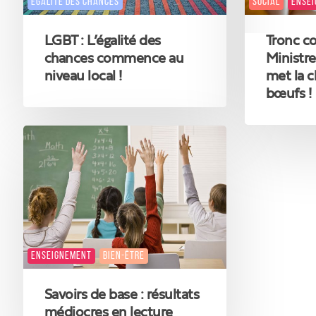
SOCIAL
ENSE
ÉGALITÉ DES CHANCES
local
la
ÉGALITÉ DES C
!
charrue
Tronc c
LGBT : L’égalité des
avant
les
Ministre
chances commence au
bœufs
met la c
niveau local !
!
bœufs !
Savoirs
de
base
:
résultats
médiocres
en
lecture
ENSEIGNEMENT
BIEN-ÊTRE
ÉGALITÉ DES CHANCES
Savoirs de base : résultats
médiocres en lecture