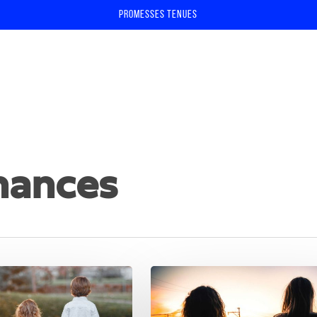
Promesses tenues
chances
Avortement
–
Un
fermer