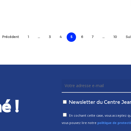
Précédent
1
…
3
4
5
6
7
…
10
Sui
é !
Newsletter du Centre Jea
En cochant cette case, vous acceptez que
vous pouvez lire notre
politique de protect