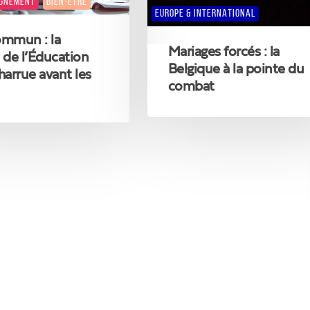
IGNEMENT
BIEN-ÊTRE
du
EUROPE & INTERNATIONAL
HANCES
combat
ÉGALITÉ DES CHANCES
ommun : la
Mariages forcés : la
 de l’Éducation
Belgique à la pointe du
harrue avant les
combat