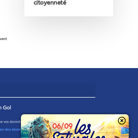
citoyenneté
vant
n Gol
 vos données soient utilisées par le MR. Pour plus d’infos,
ion des données.