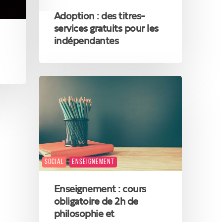
ÉGALITÉ DES CHANCES
Adoption : des titres-
services gratuits pour les
indépendantes
Enseignement
:
cours
obligatoire
de
2h
de
philosophie
SOCIAL
ENSEIGNEMENT
et
ÉGALITÉ DES CHANCES
citoyenneté
Enseignement : cours
obligatoire de 2h de
philosophie et