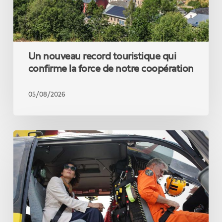
de
notre
coopération
Un nouveau record touristique qui
confirme la force de notre coopération
05/08/2026
La
Commissaire
Hadja
Lahbib
en
Gironde
pour
témoigner