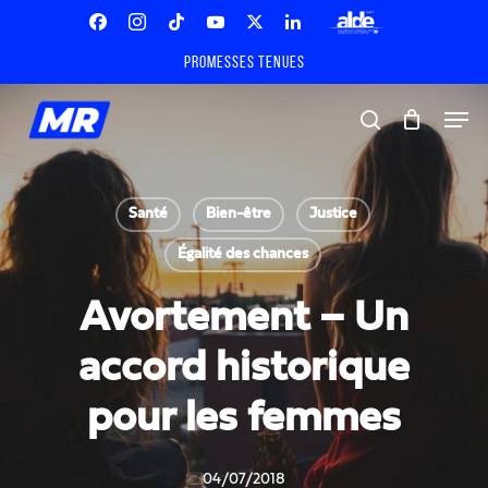
Skip
Menu
to
Facebook
Instagram
Tiktok
Youtube
X
Linkedin
ALDE
main
Promesses tenues
Twitter
content
Men
search
Santé
Bien-être
Justice
Égalité des chances
Avortement – Un
accord historique
pour les femmes
04/07/2018