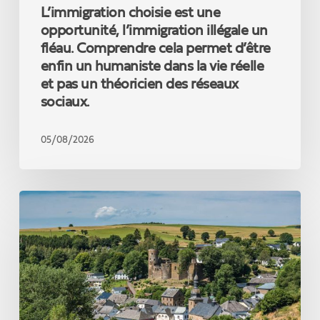
L’immigration choisie est une
enfin
un
opportunité, l’immigration illégale un
humaniste
fléau. Comprendre cela permet d’être
dans
enfin un humaniste dans la vie réelle
la
et pas un théoricien des réseaux
vie
sociaux.
réelle
et
pas
05/08/2026
un
théoricien
des
Un
réseaux
nouveau
sociaux.
record
touristique
qui
confirme
la
force