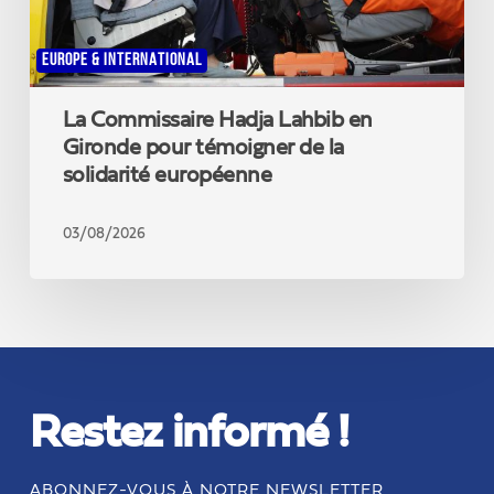
de
la
solidarité
EUROPE & INTERNATIONAL
européenne
La Commissaire Hadja Lahbib en
Gironde pour témoigner de la
solidarité européenne
03/08/2026
Restez informé !
ABONNEZ-VOUS À NOTRE NEWSLETTER