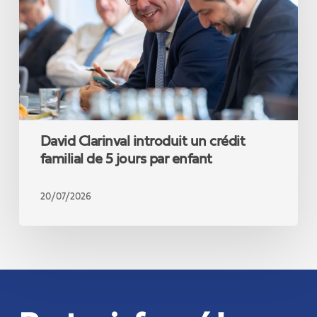
crédit
familial
de
5
jours
par
enfant
David Clarinval introduit un crédit
familial de 5 jours par enfant
20/07/2026