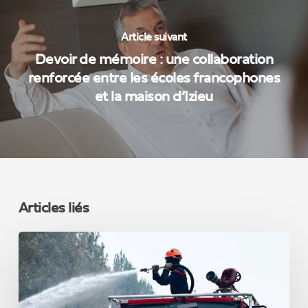
Article suivant
Devoir de mémoire : une collaboration
renforcée entre les écoles francophones
et la maison d’Izieu
Articles liés
INCENDIES
EN
FRANCE
:
la