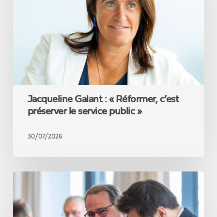
Réformer,
c’est
préserver
le
service
public
»
Jacqueline Galant : « Réformer, c’est
préserver le service public »
30/07/2026
David
Clarinval
introduit
un