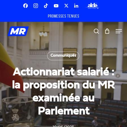
Skip
Menu
to
Facebook
Instagram
Tiktok
Youtube
X
Linkedin
ALDE
main
Promesses tenues
Twitter
content
Men
search
Communiqués
Actionnariat salarié :
la proposition du MR
examinée au
Parlement