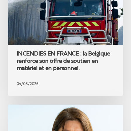
Belgique
renforce
son
offre
de
soutien
en
matériel
INCENDIES EN FRANCE : la Belgique
et
en
renforce son offre de soutien en
personnel.
matériel et en personnel.
04/08/2026
Jacqueline
Galant
:
«