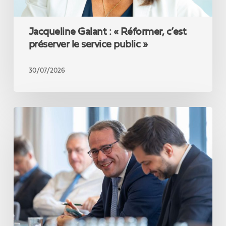
Jacqueline Galant : « Réformer, c’est
préserver le service public »
30/07/2026
David
Clarinval
introduit
un
crédit
familial
de
5
jours
par
enfant