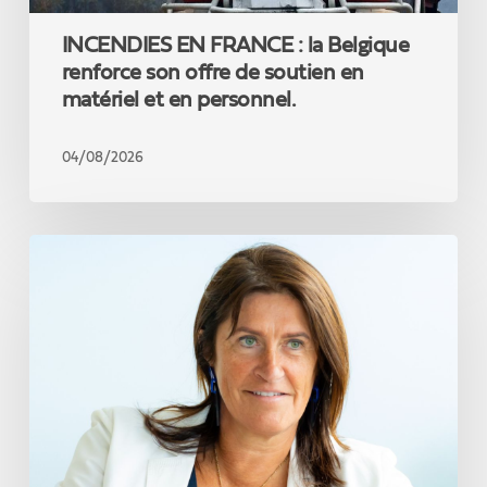
matériel
INCENDIES EN FRANCE : la Belgique
et
en
renforce son offre de soutien en
personnel.
matériel et en personnel.
04/08/2026
Jacqueline
Galant
:
«
Réformer,
c’est
préserver
le
service
public
»