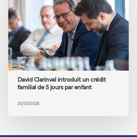
introduit
un
crédit
familial
de
5
jours
par
enfant
David Clarinval introduit un crédit
familial de 5 jours par enfant
20/07/2026