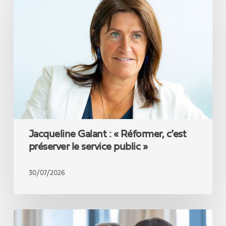
Galant
:
«
Réformer,
c’est
préserver
le
service
public
»
Jacqueline Galant : « Réformer, c’est
préserver le service public »
30/07/2026
David
Clarinval