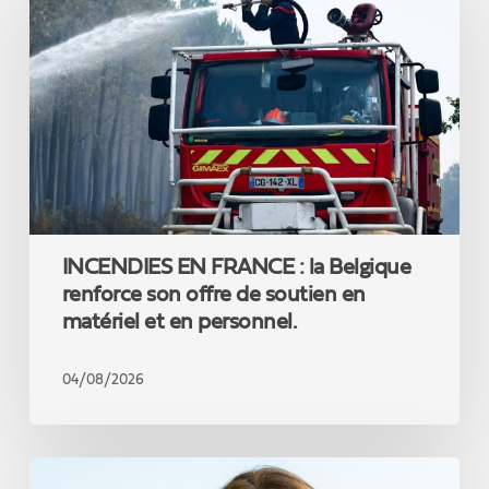
FRANCE
:
la
Belgique
renforce
son
offre
de
soutien
en
matériel
INCENDIES EN FRANCE : la Belgique
et
en
renforce son offre de soutien en
personnel.
matériel et en personnel.
04/08/2026
Jacqueline