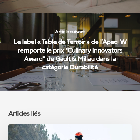
Article suivant
Le label « Table de Terroir » de l’Apaq-W
remporte le prix "Culinary Innovators
Award" de Gault & Millau dans la
catégorie Durabilité
Articles liés
INCENDIES
EN