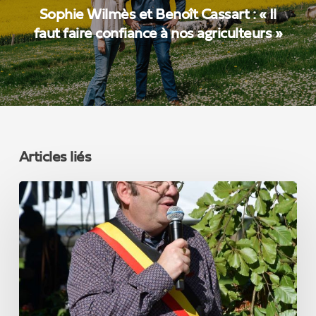
Sophie Wilmès et Benoît Cassart : « Il
faut faire confiance à nos agriculteurs »
Articles liés
Notre
élu
de
la
semaine
:
Olivier
Barthélemy