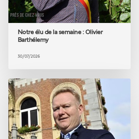
PRÈS DE CHEZ VOUS
Notre élu de la semaine : Olivier
Barthélemy
30/07/2026
Notre
élu
de
la
semaine
:
Julien
Defaux