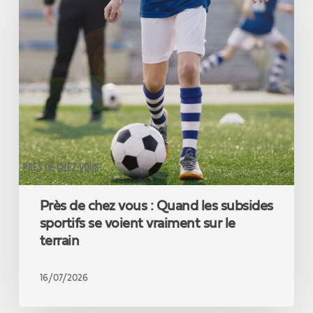
chez
vous :
Quand
les
subsides
sportifs
se
voient
vraiment
sur
le
PRÈS DE CHEZ VOUS
terrain
Près de chez vous : Quand les subsides
sportifs se voient vraiment sur le
terrain
16/07/2026