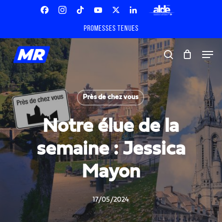
Skip
Menu
to
Facebook
Instagram
Tiktok
Youtube
X
Linkedin
ALDE
main
Promesses tenues
Twitter
content
Men
search
Près de chez vous
Notre élue de la
semaine : Jessica
Mayon
17/05/2024