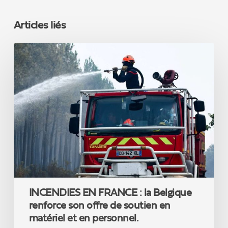
Articles liés
INCENDIES
EN
FRANCE
:
la
Belgique
renforce
son
offre
de
soutien
en
matériel
INCENDIES EN FRANCE : la Belgique
et
en
renforce son offre de soutien en
personnel.
matériel et en personnel.