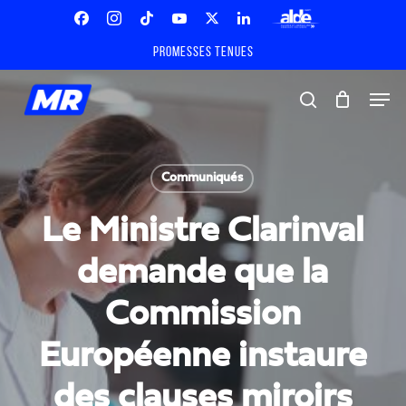
Skip
Menu
to
Facebook
Instagram
Tiktok
Youtube
X
Linkedin
ALDE
main
Promesses tenues
Twitter
content
Men
search
Communiqués
Le Ministre Clarinval
demande que la
Commission
Européenne instaure
des clauses miroirs