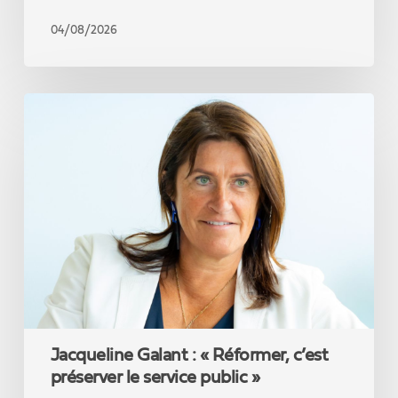
04/08/2026
Jacqueline
Galant
:
«
Réformer,
c’est
préserver
le
service
public
»
Jacqueline Galant : « Réformer, c’est
préserver le service public »