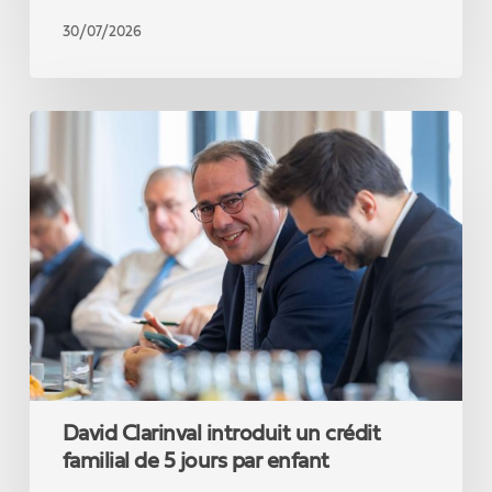
30/07/2026
David
Clarinval
introduit
un
crédit
familial
de
5
jours
par
enfant
David Clarinval introduit un crédit
familial de 5 jours par enfant