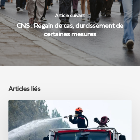
Article suivant
CNS : Regain de cas, durcissement de
certaines mesures
Articles liés
INCENDIES
EN
FRANCE
:
la
Belgique