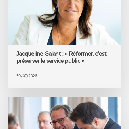
c’est
préserver
le
service
public
»
Jacqueline Galant : « Réformer, c’est
préserver le service public »
30/07/2026
David
Clarinval
introduit
un
crédit