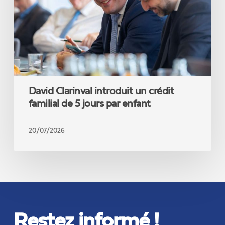
familial
de
5
jours
par
enfant
David Clarinval introduit un crédit
familial de 5 jours par enfant
20/07/2026
Restez informé !