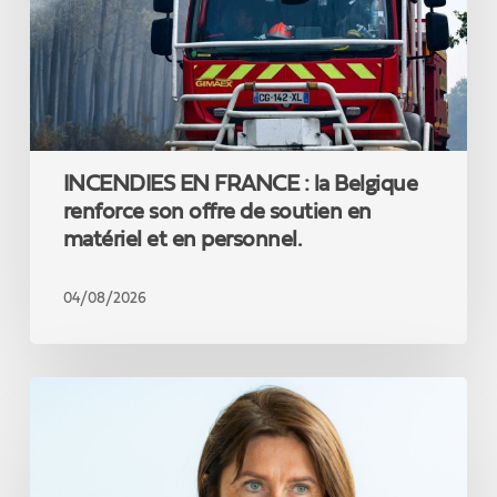
renforce
son
offre
de
soutien
en
matériel
INCENDIES EN FRANCE : la Belgique
et
en
renforce son offre de soutien en
personnel.
matériel et en personnel.
04/08/2026
Jacqueline
Galant
:
«
Réformer,