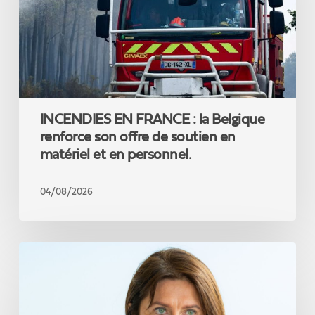
renforce
son
offre
de
soutien
en
matériel
INCENDIES EN FRANCE : la Belgique
et
en
renforce son offre de soutien en
personnel.
matériel et en personnel.
04/08/2026
Jacqueline
Galant
:
«
Réformer,