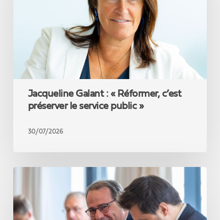
c’est
préserver
le
service
public
»
Jacqueline Galant : « Réformer, c’est
préserver le service public »
30/07/2026
David
Clarinval
introduit
un
crédit