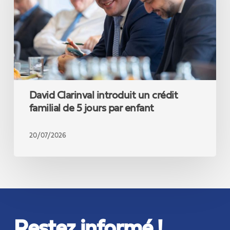
familial
de
5
jours
par
enfant
David Clarinval introduit un crédit
familial de 5 jours par enfant
20/07/2026
Restez informé !