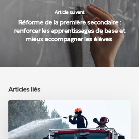
Article suivant
Réforme de la première secondaire :
renforcer les apprentissages de base et
mieux accompagner les élèves
Articles liés
INCENDIES
EN
FRANCE
:
la
Belgique