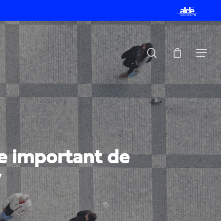
Menu
ALDE
search
Menu
e important de
”