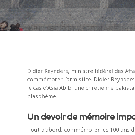
Didier Reynders, ministre fédéral des Aff
commémorer l’armistice. Didier Reynders
le cas d’Asia Abib, une chrétienne paki
blasphème.
Un devoir de mémoire impo
Taper ENTER pour rechercher ou ESC pour 
Tout d’abord, commémorer les 100 ans de 