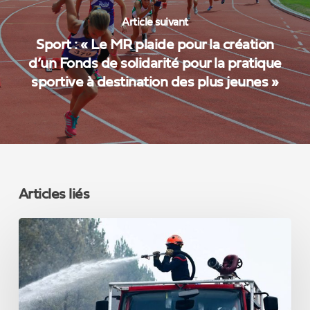
Article suivant
Sport : « Le MR plaide pour la création
d’un Fonds de solidarité pour la pratique
sportive à destination des plus jeunes »
Articles liés
INCENDIES
EN
FRANCE
:
la
Belgique