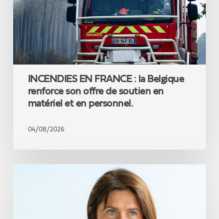
renforce
son
offre
de
soutien
en
matériel
INCENDIES EN FRANCE : la Belgique
et
en
renforce son offre de soutien en
personnel.
matériel et en personnel.
04/08/2026
Jacqueline
Galant
:
«
Réformer,