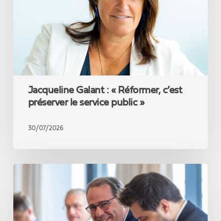
c’est
préserver
le
service
public
»
Jacqueline Galant : « Réformer, c’est
préserver le service public »
30/07/2026
David
Clarinval
introduit
un
crédit