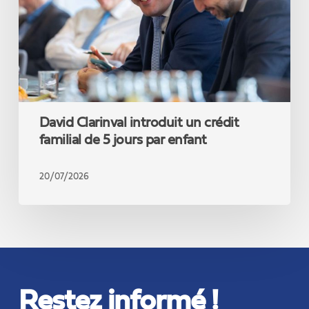
familial
de
5
jours
par
enfant
David Clarinval introduit un crédit
familial de 5 jours par enfant
20/07/2026
Restez informé !