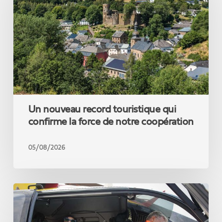
touristique
qui
confirme
la
force
de
notre
coopération
Un nouveau record touristique qui
confirme la force de notre coopération
05/08/2026
La
Commissaire
Hadja
Lahbib