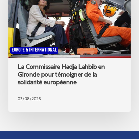
en
Gironde
pour
témoigner
de
la
solidarité
EUROPE & INTERNATIONAL
européenne
La Commissaire Hadja Lahbib en
Gironde pour témoigner de la
solidarité européenne
03/08/2026