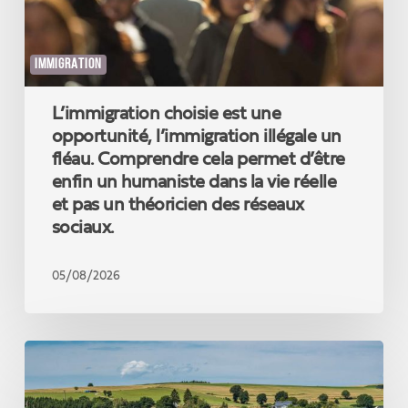
fléau.
Comprendre
cela
IMMIGRATION
permet
d’être
L’immigration choisie est une
enfin
un
opportunité, l’immigration illégale un
humaniste
fléau. Comprendre cela permet d’être
dans
enfin un humaniste dans la vie réelle
la
et pas un théoricien des réseaux
vie
sociaux.
réelle
et
pas
05/08/2026
un
théoricien
des
Un
réseaux
nouveau
sociaux.
record