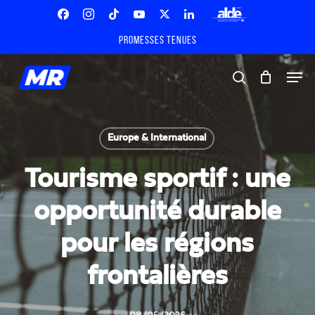
Skip
Menu
to
Facebook
Instagram
Tiktok
Youtube
X
Linkedin
ALDE
main
Promesses tenues
Twitter
content
Men
search
Europe & International
Tourisme sportif : une
opportunité durable
pour les régions
frontalières