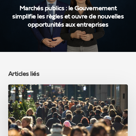
Marchés publics : le Gouvernement
simplifie les règles et ouvre de nouvelles
opportunités aux entreprises
Articles liés
L’immigration
choisie
est
une
opportunité,
l’immigration
illégale
un