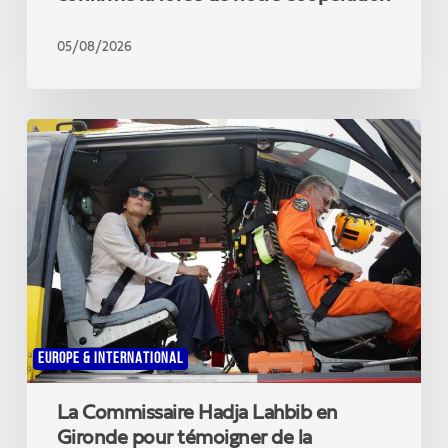
05/08/2026
La
Commissaire
Hadja
Lahbib
en
Gironde
pour
témoigner
de
la
solidarité
EUROPE & INTERNATIONAL
européenne
La Commissaire Hadja Lahbib en
Gironde pour témoigner de la