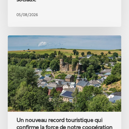
réelle
et
pas
05/08/2026
un
théoricien
des
Un
réseaux
nouveau
sociaux.
record
touristique
qui
confirme
la
force
de
notre
coopération
Un nouveau record touristique qui
confirme la force de notre coopération