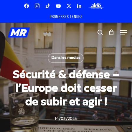
Skip
Menu
to
Facebook
Instagram
Tiktok
Youtube
X
Linkedin
ALDE
main
Promesses tenues
Twitter
content
Men
search
Dans les medias
Sécurité & défense –
l’Europe doit cesser
de subir et agir !
14/03/2025