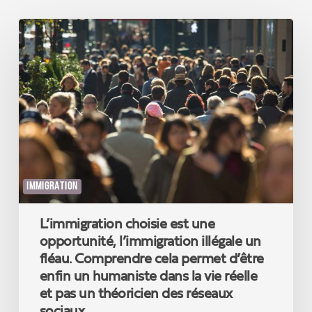
L’immigration
choisie
est
une
opportunité,
l’immigration
illégale
un
fléau.
Comprendre
cela
IMMIGRATION
permet
d’être
L’immigration choisie est une
enfin
un
opportunité, l’immigration illégale un
humaniste
fléau. Comprendre cela permet d’être
dans
enfin un humaniste dans la vie réelle
la
et pas un théoricien des réseaux
vie
sociaux.