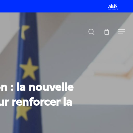
Menu
ALDE
search
Menu
n : la nouvelle
 renforcer la