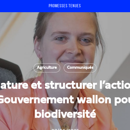
Promesses tenues
Agriculture
Communiqués
ature et structurer l’actio
 Gouvernement wallon pour
biodiversité