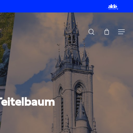
Menu
ALDE
search
Menu
 Teitelbaum