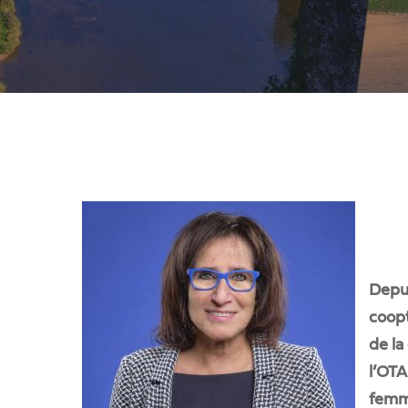
Depui
coopt
de la
Taper ENTER pour rechercher ou ESC pour 
l’OTA
femme