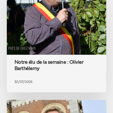
de
la
semaine
:
Olivier
Barthélemy
PRÈS DE CHEZ VOUS
Notre élu de la semaine : Olivier
Barthélemy
30/07/2026
Notre
élu