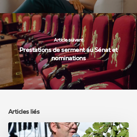
Article suivant
Prestations de serment au Sénat et
nominations
Articles liés
Notre
élu