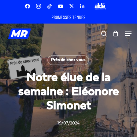
Skip
Menu
to
Facebook
Instagram
Tiktok
Youtube
X
Linkedin
ALDE
main
Promesses tenues
Twitter
content
Men
search
Près de chez vous
Notre élue de la
semaine : Eléonore
Simonet
19/07/2024