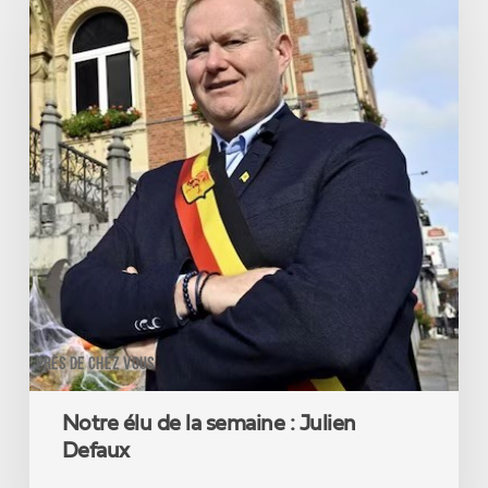
de
la
semaine
:
Julien
Defaux
PRÈS DE CHEZ VOUS
Notre élu de la semaine : Julien
Defaux