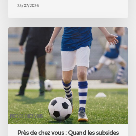
23/07/2026
Près
de
chez
vous :
Quand
les
subsides
sportifs
se
voient
vraiment
sur
le
PRÈS DE CHEZ VOUS
terrain
Près de chez vous : Quand les subsides