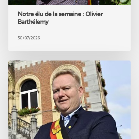
Notre élu de la semaine : Olivier
Barthélemy
30/07/2026
Notre
élu
de
la
semaine
:
Julien
Defaux