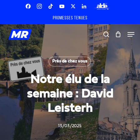
Skip
Menu
to
Facebook
Instagram
Tiktok
Youtube
X
Linkedin
ALDE
main
Promesses tenues
Twitter
content
Men
search
Près de chez vous
Notre élu de la
semaine : David
Leisterh
13/03/2025