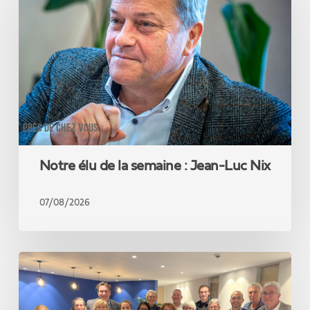
la
semaine
:
Jean-
Luc
Nix
PRÈS DE CHEZ VOUS
Notre élu de la semaine : Jean-Luc Nix
07/08/2026
Candidatez
à
la
nouvelle