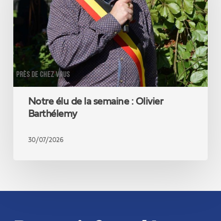
semaine
:
Olivier
Barthélemy
PRÈS DE CHEZ VOUS
Notre élu de la semaine : Olivier
Barthélemy
30/07/2026