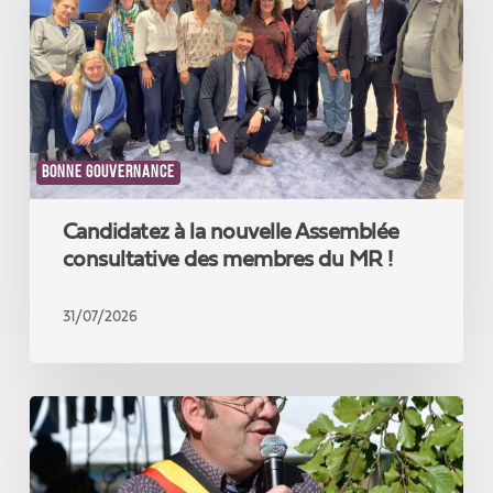
Assemblée
consultative
des
membres
du
MR
!
BONNE GOUVERNANCE
Candidatez à la nouvelle Assemblée
consultative des membres du MR !
31/07/2026
Notre
élu
de
la