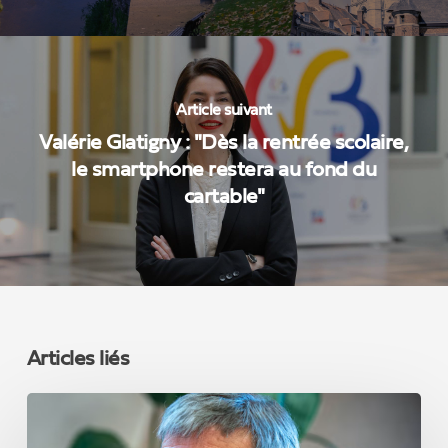
Article suivant
Valérie Glatigny : "Dès la rentrée scolaire,
le smartphone restera au fond du
cartable"
Articles liés
Notre
élu
de