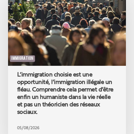
est
une
opportunité,
l’immigration
illégale
un
fléau.
Comprendre
cela
IMMIGRATION
permet
d’être
L’immigration choisie est une
enfin
un
opportunité, l’immigration illégale un
humaniste
fléau. Comprendre cela permet d’être
dans
enfin un humaniste dans la vie réelle
la
et pas un théoricien des réseaux
vie
sociaux.
réelle
et
pas
05/08/2026