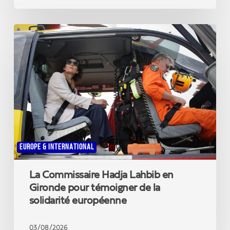
La
Commissaire
Hadja
Lahbib
en
Gironde
pour
témoigner
de
la
solidarité
EUROPE & INTERNATIONAL
européenne
La Commissaire Hadja Lahbib en
Gironde pour témoigner de la
solidarité européenne
03/08/2026