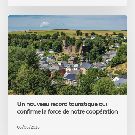
un
théoricien
des
Un
réseaux
nouveau
sociaux.
record
touristique
qui
confirme
la
force
de
notre
coopération
Un nouveau record touristique qui
confirme la force de notre coopération
05/08/2026