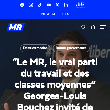
Skip
Menu
to
Facebook
Instagram
Tiktok
Youtube
X
Linkedin
ALDE
main
Promesses tenues
Twitter
content
Men
search
Dans les medias
Bonne gouvernance
“Le MR, le vrai parti
du travail et des
classes moyennes”
Georges-Louis
Bouchez invité de