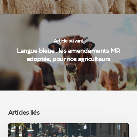
Article suivant
Langue bleue : les amendements MR
adoptés, pour nos agriculteurs
Articles liés
L’immigration
choisie