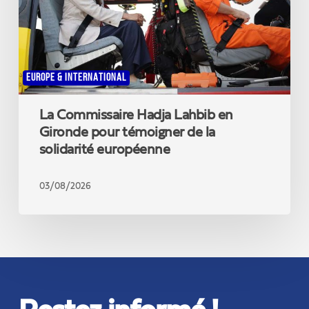
pour
témoigner
de
la
solidarité
EUROPE & INTERNATIONAL
européenne
La Commissaire Hadja Lahbib en
Gironde pour témoigner de la
solidarité européenne
03/08/2026