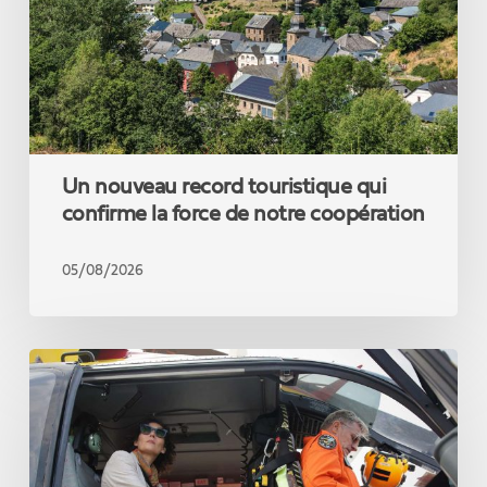
la
force
de
notre
coopération
Un nouveau record touristique qui
confirme la force de notre coopération
05/08/2026
La
Commissaire
Hadja
Lahbib
en
Gironde