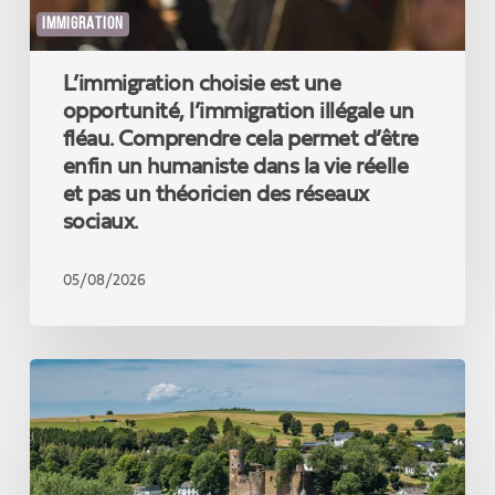
cela
IMMIGRATION
permet
d’être
L’immigration choisie est une
enfin
un
opportunité, l’immigration illégale un
humaniste
fléau. Comprendre cela permet d’être
dans
enfin un humaniste dans la vie réelle
la
et pas un théoricien des réseaux
vie
sociaux.
réelle
et
pas
05/08/2026
un
théoricien
des
Un
réseaux
nouveau
sociaux.
record
touristique
qui
confirme