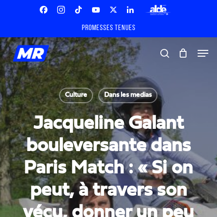
Skip
Menu
to
Facebook
Instagram
Tiktok
Youtube
X
Linkedin
ALDE
main
Promesses tenues
Twitter
content
Men
search
Culture
Dans les medias
Jacqueline Galant
bouleversante dans
Paris Match : « Si on
peut, à travers son
vécu, donner un peu