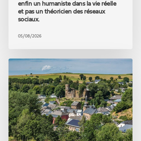
dans
enfin un humaniste dans la vie réelle
la
et pas un théoricien des réseaux
vie
sociaux.
réelle
et
pas
05/08/2026
un
théoricien
des
Un
réseaux
nouveau
sociaux.
record
touristique
qui
confirme
la
force
de
notre
coopération