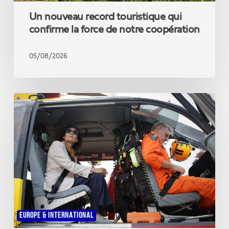
Un nouveau record touristique qui
confirme la force de notre coopération
05/08/2026
La
Commissaire
Hadja
Lahbib
en
Gironde
pour
témoigner
de
la
solidarité
EUROPE & INTERNATIONAL
européenne