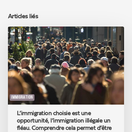
Articles liés
L’immigration
choisie
est
une
opportunité,
l’immigration
illégale
un
fléau.
Comprendre
cela
IMMIGRATION
permet
d’être
L’immigration choisie est une
enfin
un
opportunité, l’immigration illégale un
humaniste
fléau. Comprendre cela permet d’être