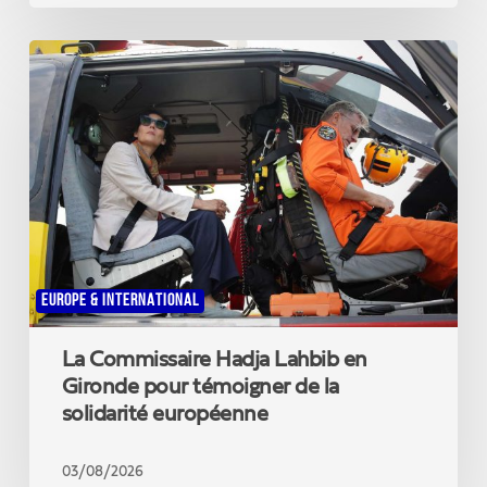
La
Commissaire
Hadja
Lahbib
en
Gironde
pour
témoigner
de
la
solidarité
EUROPE & INTERNATIONAL
européenne
La Commissaire Hadja Lahbib en
Gironde pour témoigner de la
solidarité européenne
03/08/2026