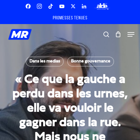
Skip
Menu
to
Facebook
Instagram
Tiktok
Youtube
X
Linkedin
ALDE
main
Promesses tenues
Twitter
content
Men
search
Dans les medias
Bonne gouvernance
« Ce que la gauche a
perdu dans les urnes,
elle va vouloir le
gagner dans la rue.
Mais nous ne