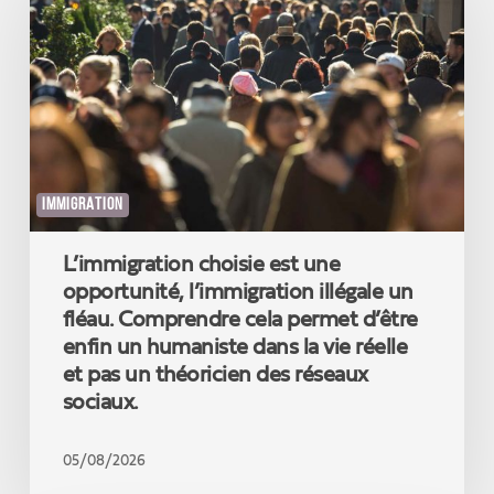
une
opportunité,
l’immigration
illégale
un
fléau.
Comprendre
cela
IMMIGRATION
permet
d’être
L’immigration choisie est une
enfin
un
opportunité, l’immigration illégale un
humaniste
fléau. Comprendre cela permet d’être
dans
enfin un humaniste dans la vie réelle
la
et pas un théoricien des réseaux
vie
sociaux.
réelle
et
pas
05/08/2026
un