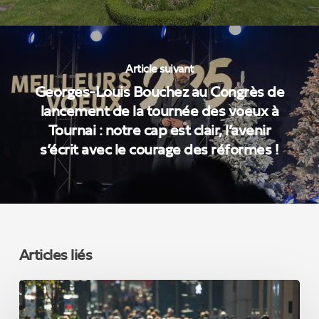
Article suivant
Georges-Louis Bouchez au Congrès de
lancement de la tournée des voeux à
Tournai : notre cap est clair, l’avenir
s’écrit avec le courage des réformes !
Articles liés
L’immigration
choisie
est