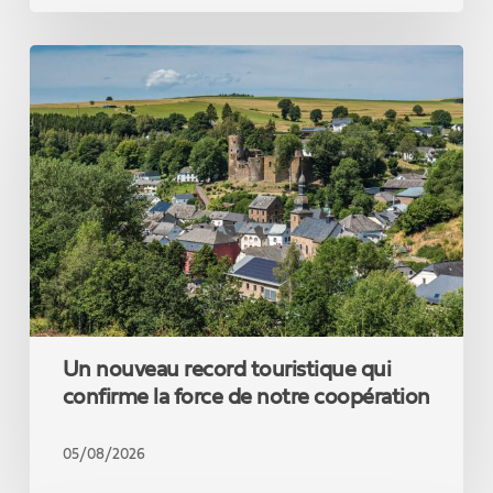
théoricien
des
Un
réseaux
nouveau
sociaux.
record
touristique
qui
confirme
la
force
de
notre
coopération
Un nouveau record touristique qui
confirme la force de notre coopération
05/08/2026