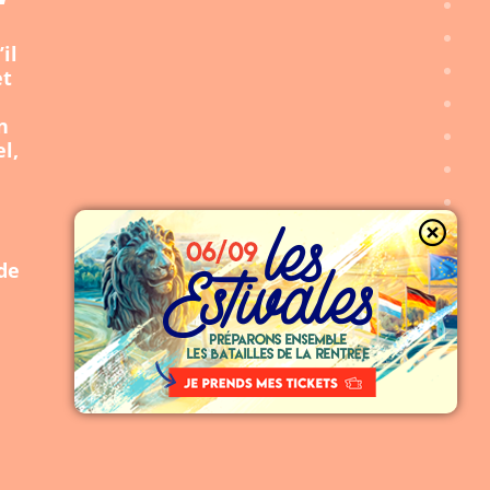
il
et
n
l,
 de