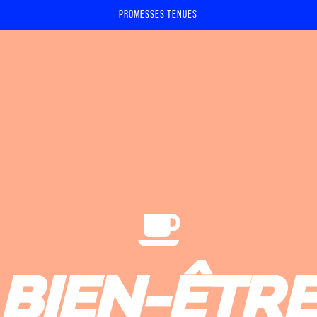
Promesses tenues
fermer
BIEN-ÊTR