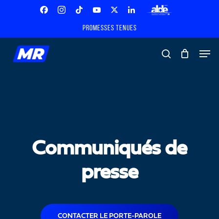
Skip
Menu
to
Facebook
Instagram
Tiktok
Youtube
X
Linkedin
ALDE
main
Promesses tenues
Twitter
content
Men
search
Communiqués de
presse
CONTACTER LE PORTE-PAROLE