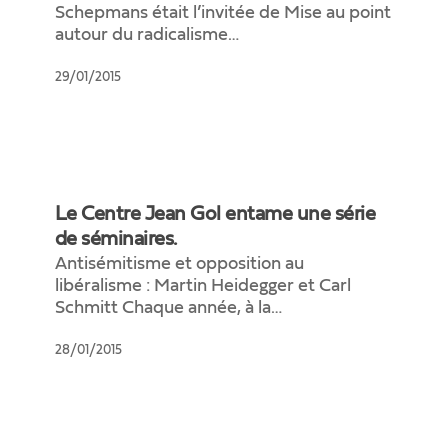
:
Schepmans était l’invitée de Mise au point
trop
autour du radicalisme…
de
temps
29/01/2015
perdu.
Le
Centre
Le Centre Jean Gol entame une série
Jean
de séminaires.
Gol
Antisémitisme et opposition au
entame
libéralisme : Martin Heidegger et Carl
une
Schmitt Chaque année, à la…
série
de
28/01/2015
séminaires.