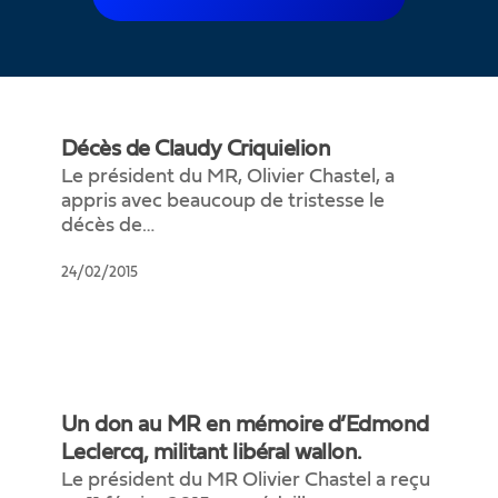
Décès
de
Décès de Claudy Criquielion
Claudy
Le président du MR, Olivier Chastel, a
Criquielion
appris avec beaucoup de tristesse le
décès de…
24/02/2015
Un
don
Un don au MR en mémoire d’Edmond
au
Leclercq, militant libéral wallon.
MR
Le président du MR Olivier Chastel a reçu
en