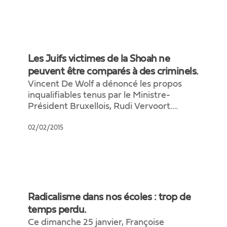
Les
Juifs
Les Juifs victimes de la Shoah ne
victimes
peuvent être comparés à des criminels.
de
Vincent De Wolf a dénoncé les propos
la
inqualifiables tenus par le Ministre-
Shoah
Président Bruxellois, Rudi Vervoort.…
ne
peuvent
02/02/2015
être
comparés
à
des
criminels.
Radicalisme
dans
Radicalisme dans nos écoles : trop de
nos
temps perdu.
écoles
Ce dimanche 25 janvier, Françoise