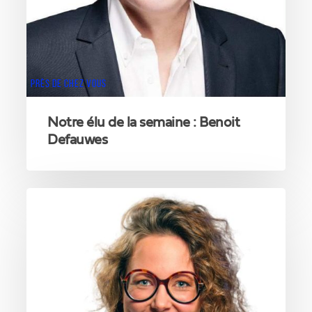
PRÈS DE CHEZ VOUS
Notre élu de la semaine : Benoit
Defauwes
Notre
élue
de
la
semaine
:
Zoë
Delhaye