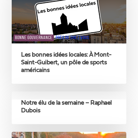
locales:
À
Mont-
Saint-
Guibert,
un
BONNE GOUVERNANCE
PRÈS DE CHEZ VOUS
pôle
de
Les bonnes idées locales: À Mont-
sports
Saint-Guibert, un pôle de sports
américains
américains
PRÈS DE CHEZ VOUS
Notre
élu
Notre élu de la semaine – Raphael
de
Dubois
la
semaine
–
Notre
Raphael