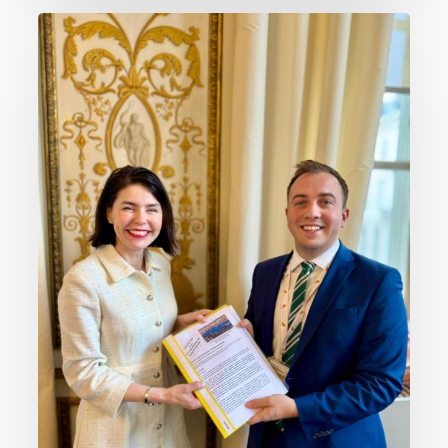
La
bonne
idée
locale
de
la
semaine
:
Pavoisement
des
établissements
scolaires