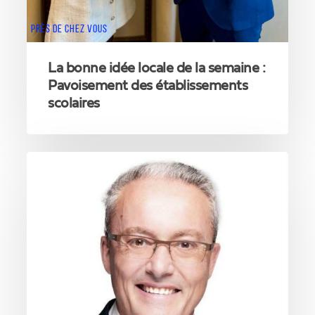
PRÈS DE CHEZ VOUS
La bonne idée locale de la semaine :
Pavoisement des établissements
scolaires
Notre
élu
de
la
semaine
:
Benoit
Defauwes