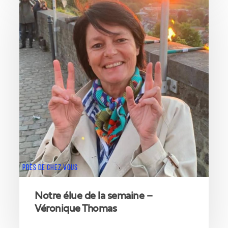
élue
Dubois
de
la
semaine
–
Véronique
Thomas
PRÈS DE CHEZ VOUS
Notre élue de la semaine –
Véronique Thomas