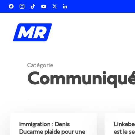
Skip
to
Facebook
Instagram
Tiktok
Youtube
X
Linkedin
main
Twitter
content
Catégorie
Communiqué
Taper ENTER pour rechercher ou ESC pour 
IMMIGRATION
Immigration
Linkebeek
:
:
Immigration : Denis
Linkebe
Denis
Damien
Ducarme plaide pour une
est le s