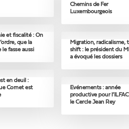
administrateur
Chemins de Fer
aux
Luxembourgeois
Chemins
de
e
Fer
Luxembourgeois
Migration,
 et fiscalité : On
radicalisme,
’ordre, que la
Migration, radicalisme, 
tax
 le fasse aussi
shift : le président du 
shift
a évoqué les dossiers
:
le
président
du
Evénements
t en deuil :
MR
:
ue Cornet est
Evénements : année
a
année
e
productive pour l’ILFAC
évoqué
productive
le Cercle Jean Rey
les
pour
dossiers
l’ILFAC
et
le