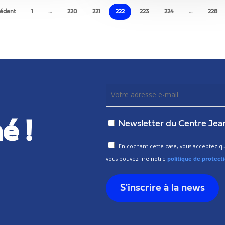
Cercle
édent
1
…
220
221
222
223
224
…
228
Jean
Rey
é !
Newsletter du Centre Jea
En cochant cette case, vous acceptez que
vous pouvez lire notre
politique de protect