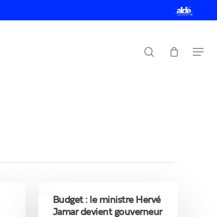
Menu
ALDE
search
Menu
Budget
:
Budget : le ministre Hervé
le
Jamar devient gouverneur