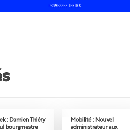
Promesses tenues
s
fermer
Mobilité
:
ek : Damien Thiéry
Mobilité : Nouvel
Nouvel
eul bourgmestre
administrateur aux