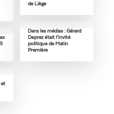
ministre
de Liège
Hervé
Jamar
devient
gouverneur
Dans
de
les
Dans les médias : Gérard
Liège
médias
tax
Deprez était l’invité
:
MR
politique de Matin
Gérard
Première
Deprez
était
l’invité
politique
de
Matin
 et
Première