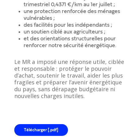
trimestriel 0,4371 €/km au 1er juillet ;
une protection renforcée des ménages
vulnérables ;
des facilités pour les indépendants ;
un soutien ciblé aux agriculteurs ;
et des orientations structurelles pour
renforcer notre sécurité énergétique.
Le MR a imposé une réponse utile, ciblée
et responsable : protéger le pouvoir
d’achat, soutenir le travail, aider les plus
fragiles et préparer l’avenir énergétique
du pays, sans dérapage budgétaire ni
nouvelles charges inutiles.
T
é
l
é
c
h
a
r
g
e
r
[
.
p
d
f
]