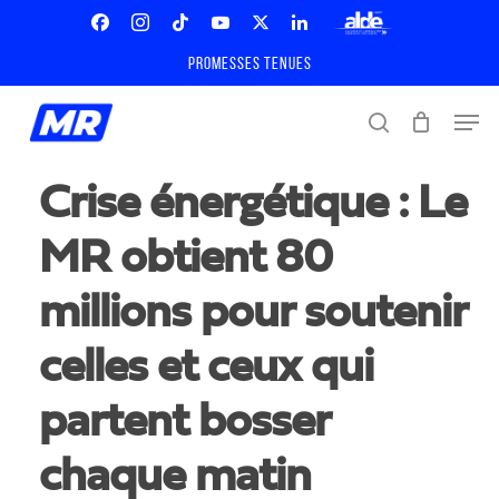
Skip
Menu
to
Facebook
Instagram
Tiktok
Youtube
X
Linkedin
ALDE
main
Promesses tenues
Twitter
content
Men
search
Crise énergétique : Le
MR obtient 80
millions pour soutenir
celles et ceux qui
partent bosser
chaque matin