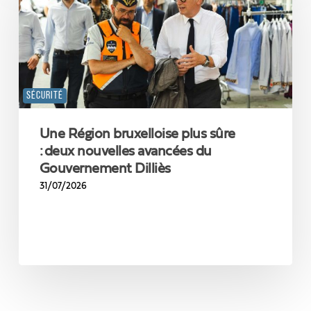
plus
sûre
: deux
nouvelles
avancées
du
SÉCURITÉ
Gouvernement
Dilliès
Une Région bruxelloise plus sûre
: deux nouvelles avancées du
Gouvernement Dilliès
31/07/2026