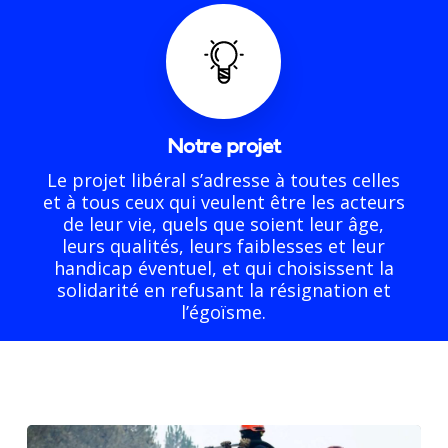
Notre projet
Le
projet
libéral
s
’adresse
à
toutes
celles
et
à
tous
ceux qui veulent être les acteurs
de
leur
vie,
quels
que
soient
leur
âge,
leurs qualités, leurs faiblesses et leur
handicap éventuel, et qui choisissent la
solidarité en refusant la résignation et
l’égoïsme.