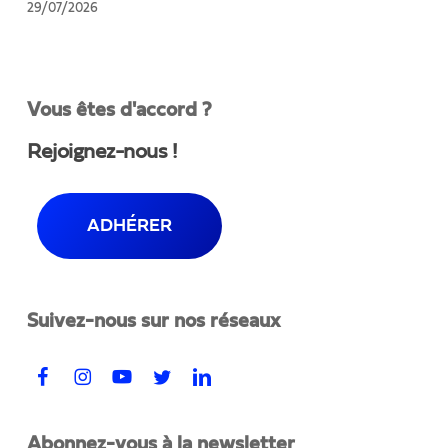
une
29/07/2026
réduction
des
dépenses
pour
Vous êtes d'accord ?
assainir
le
Rejoignez-nous !
budget
ADHÉRER
Suivez-nous sur nos réseaux
Abonnez-vous à la newsletter