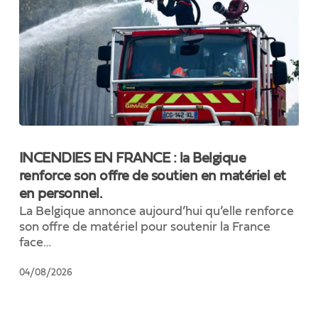
INCENDIES
EN
INCENDIES EN FRANCE : la Belgique
FRANCE
renforce son offre de soutien en matériel et
:
en personnel.
la
Belgique
La Belgique annonce aujourd’hui qu’elle renforce
renforce
son offre de matériel pour soutenir la France
son
face…
offre
de
04/08/2026
soutien
en