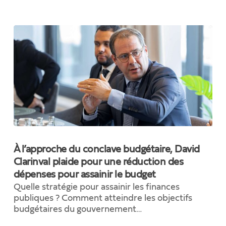
»
À
l’approche
À l’approche du conclave budgétaire, David
du
Clarinval plaide pour une réduction des
conclave
dépenses pour assainir le budget
budgétaire,
David
Quelle stratégie pour assainir les finances
Clarinval
publiques ? Comment atteindre les objectifs
plaide
budgétaires du gouvernement…
pour