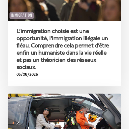
fléau.
Comprendre
IMMIGRATION
cela
permet
L’immigration choisie est une
d’être
enfin
opportunité, l’immigration illégale un
un
fléau. Comprendre cela permet d’être
humaniste
enfin un humaniste dans la vie réelle
dans
et pas un théoricien des réseaux
la
sociaux.
vie
05/08/2026
réelle
et
pas
un
La
théoricien
Commissaire
des
Hadja
réseaux
Lahbib
sociaux.
en
Gironde