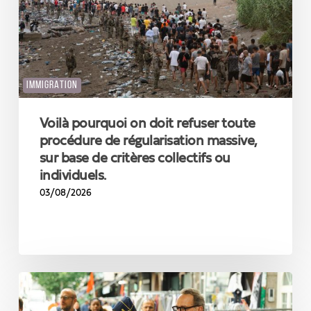
procédure
de
régularisation
massive,
sur
IMMIGRATION
base
de
critères
Voilà pourquoi on doit refuser toute
collectifs
procédure de régularisation massive,
ou
sur base de critères collectifs ou
individuels.
individuels.
03/08/2026
Une
Région
bruxelloise