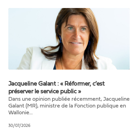
matériel
et
en
personnel.
Jacqueline
Galant
Jacqueline Galant : « Réformer, c’est
:
préserver le service public »
«
Dans une opinion publiée récemment, Jacqueline
Réformer,
Galant (MR), ministre de la Fonction publique en
c’est
Wallonie…
préserver
le
30/07/2026
service
public