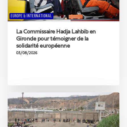
pour
témoigner
EUROPE & INTERNATIONAL
de
la
solidarité
La Commissaire Hadja Lahbib en
européenne
Gironde pour témoigner de la
solidarité européenne
03/08/2026
Voilà
pourquoi
on
doit
refuser
toute