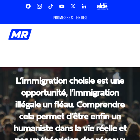
Skip
Menu
to
Facebook
Instagram
Tiktok
Youtube
X
Linkedin
ALDE
main
Promesses tenues
Twitter
content
Men
search
L’immigration
choisie
est
une
opportunité,
l’immigration
La
Le
Un
Commissaire
Bois
nouveau
du
Cazier
record
Hadja
ou
touristique
la
Lahbib
mémoire
en
illégale
un
fléau.
Comprendre
qui
Gironde
confirme
qui
pour
nous
la
témoigner
force
oblige
de
notre
de
la
cela
permet
d’être
enfin
un
solidarité
coopération
européenne
humaniste
dans
la
vie
réelle
et